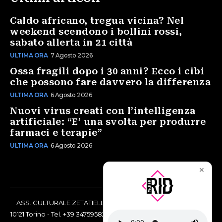
Caldo africano, tregua vicina? Nel
weekend scendono i bollini rossi,
sabato allerta in 21 città
ULTIMA ORA
7 Agosto 2026
Ossa fragili dopo i 30 anni? Ecco i cibi
che possono fare davvero la differenza
ULTIMA ORA
6 Agosto 2026
Nuovi virus creati con l’intelligenza
artificiale: “E’ una svolta per produrre
farmaci e terapie”
ULTIMA ORA
6 Agosto 2026
✕
ASS. CULTURALE ZETATIELLE OFF via Vittorio Amedeo II, 21 -
10121 Torino - Tel. +39 3475958238 - Codice Fiscale 97883690014