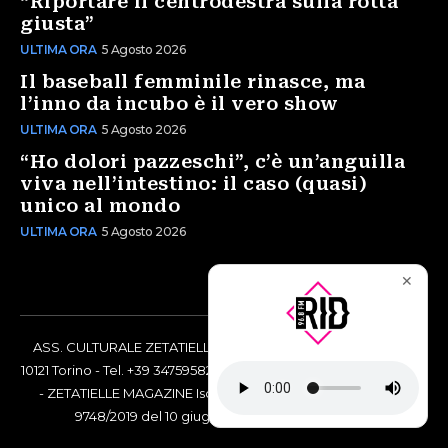
“Riportare il centrodestra sulla rotta
giusta”
ULTIMA ORA
5 Agosto 2026
Il baseball femminile rinasce, ma
l’inno da incubo è il vero show
ULTIMA ORA
5 Agosto 2026
“Ho dolori pazzeschi”, c’è un’anguilla
viva nell’intestino: il caso (quasi)
unico al mondo
ULTIMA ORA
5 Agosto 2026
✕
ASS. CULTURALE ZETATIELLE OFF via Vittorio Amedeo II, 21 -
10121 Torino - Tel. +39 3475958238 - Codice Fiscale 97883690014
- ZETATIELLE MAGAZINE Iscrizione al Tribunale di Torino n°
9748/2019 del 10 giugno 2019 - RG n. 16073/2019