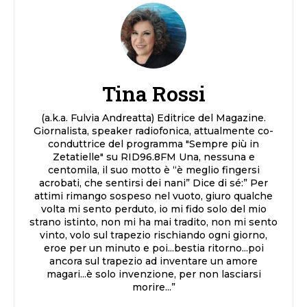
Tina Rossi
(a.k.a. Fulvia Andreatta) Editrice del Magazine.
Giornalista, speaker radiofonica, attualmente co-
conduttrice del programma "Sempre più in
Zetatielle" su RID96.8FM Una, nessuna e
centomila, il suo motto è “è meglio fingersi
acrobati, che sentirsi dei nani” Dice di sé:” Per
attimi rimango sospeso nel vuoto, giuro qualche
volta mi sento perduto, io mi fido solo del mio
strano istinto, non mi ha mai tradito, non mi sento
vinto, volo sul trapezio rischiando ogni giorno,
eroe per un minuto e poi...bestia ritorno...poi
ancora sul trapezio ad inventare un amore
magari...è solo invenzione, per non lasciarsi
morire...”