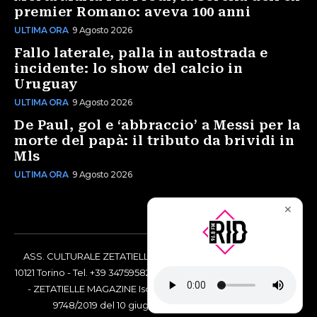
premier Romano: aveva 100 anni
ULTIMA ORA
9 Agosto 2026
Fallo laterale, palla in autostrada e
incidente: lo show del calcio in
Uruguay
ULTIMA ORA
9 Agosto 2026
De Paul, gol e ‘abbraccio’ a Messi per la
morte del papà: il tributo da brividi in
Mls
ULTIMA ORA
9 Agosto 2026
✕
ASS. CULTURALE ZETATIELLE OFF via Vittorio Amedeo II, 21 -
10121 Torino - Tel. +39 3475958238 - Codice Fiscale 97883690014
- ZETATIELLE MAGAZINE Iscrizione al Tribunale di Torino n°
9748/2019 del 10 giugno 2019 - RG n. 16073/2019