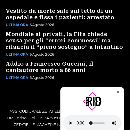
Vestito da morte sale sul tetto di un
ospedale e fissa i pazienti: arrestato
ULTIMA ORA
6 Agosto 2026
Mondiale ai privati, la Fifa chiede
scusa per gli “errori commessi” ma
rilancia il “pieno sostegno” a Infantino
ULTIMA ORA
6 Agosto 2026
Addio a Francesco Guccini, il
cantautore morto a 86 anni
ULTIMA ORA
6 Agosto 2026
✕
ASS. CULTURALE ZETATIELLE OFF via Vittorio Amedeo II, 21 -
10121 Torino - Tel. +39 3475958238 - Codice Fiscale 97883690014
- ZETATIELLE MAGAZINE Iscrizione al Tribunale di Torino n°