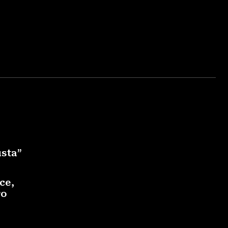
usta”
ce,
ro