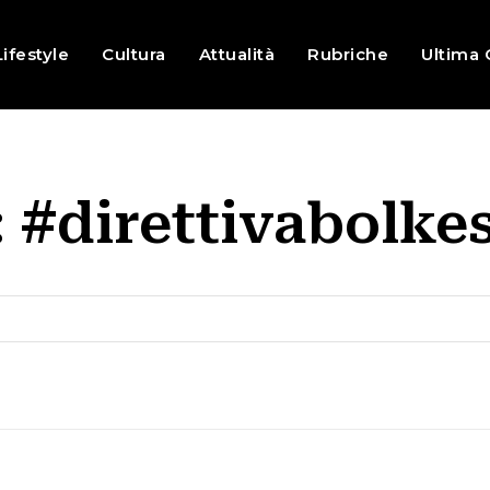
Lifestyle
Cultura
Attualità
Rubriche
Ultima 
:
#direttivabolke