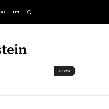
Ora
Off
stein
CERCA