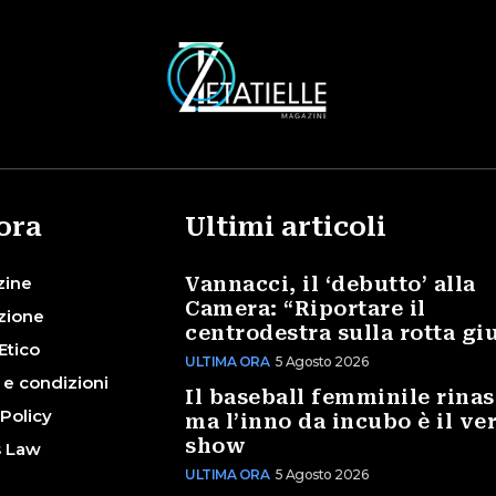
ora
Ultimi articoli
zine
Vannacci, il ‘debutto’ alla
Camera: “Riportare il
zione
centrodestra sulla rotta gi
Etico
ULTIMA ORA
5 Agosto 2026
 e condizioni
Il baseball femminile rinas
 Policy
ma l’inno da incubo è il ve
show
s Law
ULTIMA ORA
5 Agosto 2026