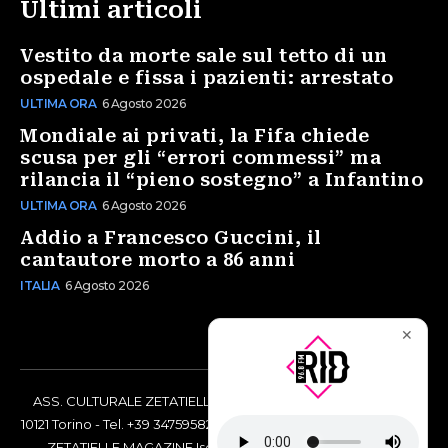
Ultimi articoli
Vestito da morte sale sul tetto di un
ospedale e fissa i pazienti: arrestato
ULTIMA ORA
6 Agosto 2026
Mondiale ai privati, la Fifa chiede
scusa per gli “errori commessi” ma
rilancia il “pieno sostegno” a Infantino
ULTIMA ORA
6 Agosto 2026
Addio a Francesco Guccini, il
cantautore morto a 86 anni
ITALIA
6 Agosto 2026
✕
ASS. CULTURALE ZETATIELLE OFF via Vittorio Amedeo II, 21 -
10121 Torino - Tel. +39 3475958238 - Codice Fiscale 97883690014
- ZETATIELLE MAGAZINE Iscrizione al Tribunale di Torino n°