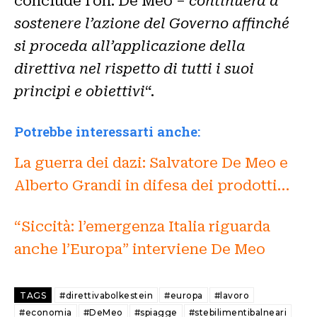
conclude l’on. De Meo –
continuerà a
sostenere l’azione del Governo affinché
si proceda all’applicazione della
direttiva nel rispetto di tutti i suoi
principi e obiettivi
“.
Potrebbe interessarti anche:
La guerra dei dazi: Salvatore De Meo e
Alberto Grandi in difesa dei prodotti…
“Siccità: l’emergenza Italia riguarda
anche l’Europa” interviene De Meo
TAGS
#direttivabolkestein
#europa
#lavoro
#economia
#DeMeo
#spiagge
#stebilimentibalneari