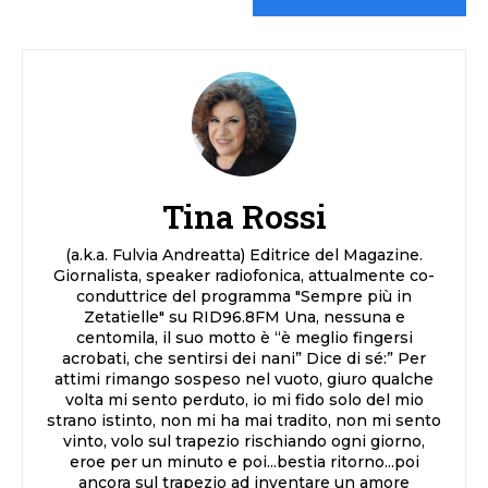
Tina Rossi
(a.k.a. Fulvia Andreatta) Editrice del Magazine.
Giornalista, speaker radiofonica, attualmente co-
conduttrice del programma "Sempre più in
Zetatielle" su RID96.8FM Una, nessuna e
centomila, il suo motto è “è meglio fingersi
acrobati, che sentirsi dei nani” Dice di sé:” Per
attimi rimango sospeso nel vuoto, giuro qualche
volta mi sento perduto, io mi fido solo del mio
strano istinto, non mi ha mai tradito, non mi sento
vinto, volo sul trapezio rischiando ogni giorno,
eroe per un minuto e poi...bestia ritorno...poi
ancora sul trapezio ad inventare un amore