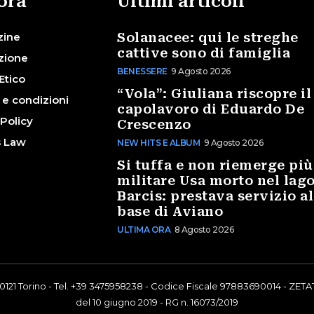
ora
Ultimi articoli
zine
Solanacee: qui le streghe
cattive sono di famiglia
zione
BENESSERE
9 Agosto 2026
Etico
“Vola”: Giuliana riscopre il
 e condizioni
capolavoro di Eduardo De
 Policy
Crescenzo
s Law
NEW HITS E ALBUM
9 Agosto 2026
Si tuffa e non riemerge più
militare Usa morto nel lago
Barcis: prestava servizio al
base di Aviano
ULTIMA ORA
8 Agosto 2026
0121 Torino - Tel. +39 3475958238 - Codice Fiscale 97883690014 - ZETAT
del 10 giugno 2019 - RG n. 16073/2019