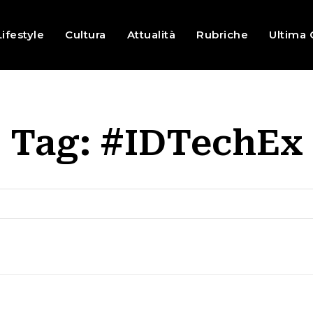
Lifestyle
Cultura
Attualità
Rubriche
Ultima 
Tag:
#IDTechEx