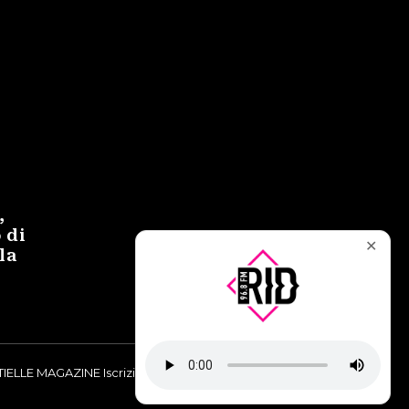
,
 di
✕
la
IELLE MAGAZINE Iscrizione al Tribunale di Torino n° 9748/2019