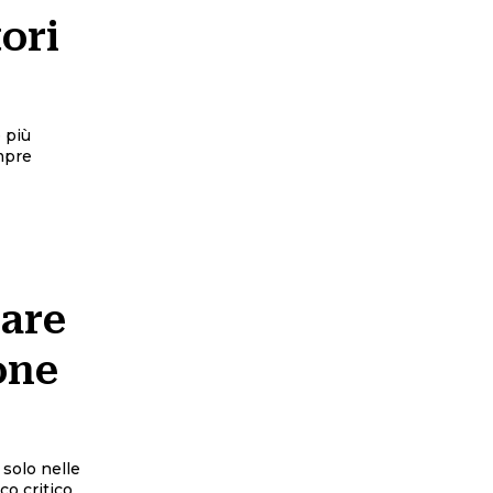
ori
e più
empre
rare
ione
 solo nelle
co critico