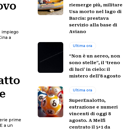
uovo
riemerge più, militare
Usa morto nel lago di
Barcis: prestava
servizio alla base di
Aviano
ro impiego
Cina a
Ultima ora
“Non è un aereo, non
sono stelle”, il ‘treno
di luci’ in cielo: il
mistero dell’8 agosto
atto
Ultima ora
ie
SuperEnalotto,
estrazione e numeri
vincenti di oggi 8
erie prime
agosto. A Melfi
UE a un
centrato il 5+1 da