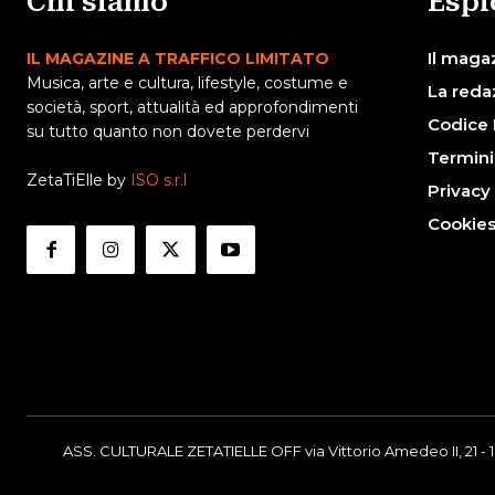
Chi siamo
Espl
Il maga
IL MAGAZINE A TRAFFICO LIMITATO
Musica, arte e cultura, lifestyle, costume e
La reda
società, sport, attualità ed approfondimenti
Codice 
su tutto quanto non dovete perdervi
Termini
ZetaTiElle by
ISO s.r.l
Privacy
Cookie
ASS. CULTURALE ZETATIELLE OFF via Vittorio Amedeo II, 21 - 1