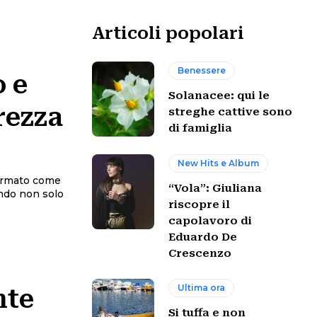
Articoli popolari
Benessere
 e
Solanacee: qui le
rezza
streghe cattive sono
di famiglia
New Hits e Album
ffermato come
“Vola”: Giuliana
ando non solo
riscopre il
capolavoro di
Eduardo De
Crescenzo
Ultima ora
nte
Si tuffa e non