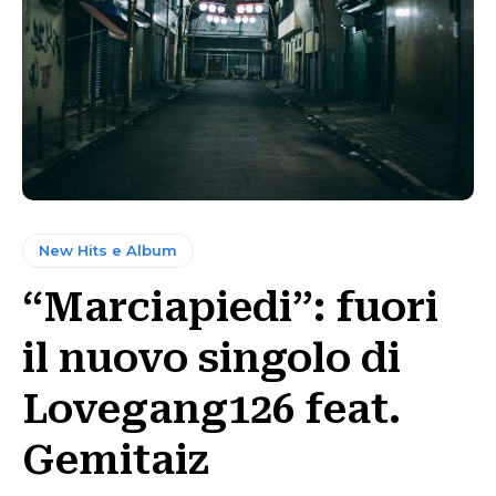
New Hits e Album
“Marciapiedi”: fuori
il nuovo singolo di
Lovegang126 feat.
Gemitaiz