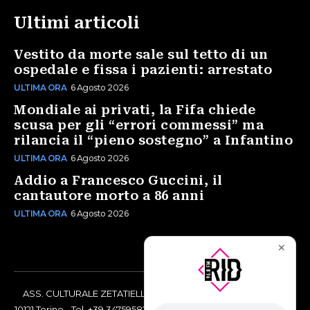
Ultimi articoli
Vestito da morte sale sul tetto di un
ospedale e fissa i pazienti: arrestato
ULTIMA ORA
6 Agosto 2026
Mondiale ai privati, la Fifa chiede
scusa per gli “errori commessi” ma
rilancia il “pieno sostegno” a Infantino
ULTIMA ORA
6 Agosto 2026
Addio a Francesco Guccini, il
cantautore morto a 86 anni
ULTIMA ORA
6 Agosto 2026
✕
ASS. CULTURALE ZETATIELLE OFF via Vittorio Amedeo II, 21 -
10121 Torino - Tel. +39 3475958238 - Codice Fiscale 97883690014