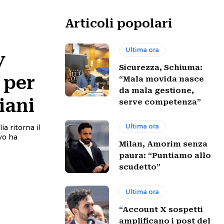
Articoli popolari
Ultima ora
y
Sicurezza, Schiuma:
t per
“Mala movida nasce
da mala gestione,
liani
serve competenza”
Ultima ora
ia ritorna il
Milan, Amorim senza
paura: “Puntiamo allo
scudetto”
Ultima ora
“Account X sospetti
amplificano i post del