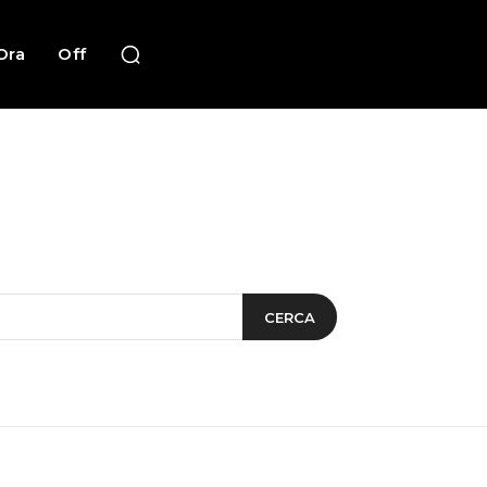
Ora
Off
CERCA