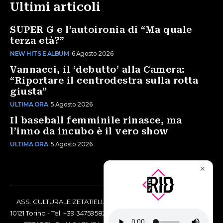
Ultimi articoli
SUPER G e l’autoironia di “Ma quale
terza età?”
NEW HITS E ALBUM
6 Agosto 2026
Vannacci, il ‘debutto’ alla Camera:
“Riportare il centrodestra sulla rotta
giusta”
ULTIMA ORA
5 Agosto 2026
Il baseball femminile rinasce, ma
l’inno da incubo è il vero show
ULTIMA ORA
5 Agosto 2026
✕
ASS. CULTURALE ZETATIELLE OFF via Vittorio Amedeo II, 21 -
10121 Torino - Tel. +39 3475958238 - Codice Fiscale 97883690014