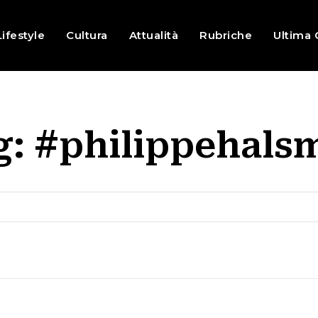
Lifestyle
Cultura
Attualità
Rubriche
Ultima 
g:
#philippehals