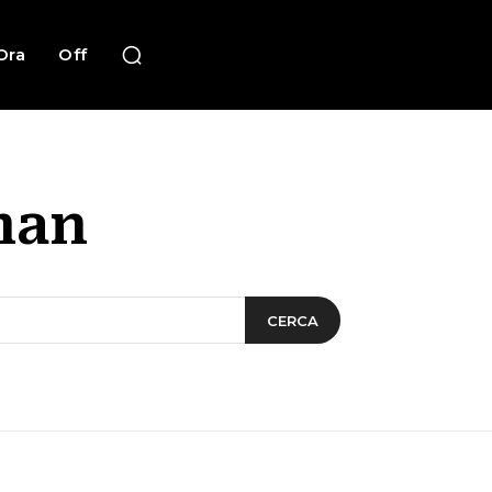
Ora
Off
man
CERCA