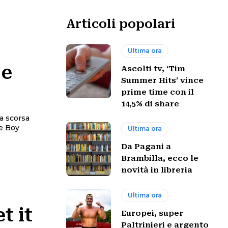
Articoli popolari
Ultima ora
 e
Ascolti tv, ‘Tim
Summer Hits’ vince
prime time con il
14,5% di share
la scorsa
e Boy
Ultima ora
Da Pagani a
Brambilla, ecco le
novità in libreria
Ultima ora
t it
Europei, super
Paltrinieri e argento