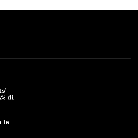
ts’
5% di
 le