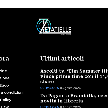
ora
Ultimi articoli
zine
Ascolti tv, ‘Tim Summer Hi
vince prime time con il 14,
zione
share
Etico
ULTIMA ORA
8 Agosto 2026
 e condizioni
Da Pagani a Brambilla, ecco
 Policy
novità in libreria
s Law
ULTIMA ORA
8 Agosto 2026