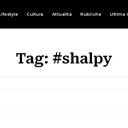
Lifestyle
Cultura
Attualità
Rubriche
Ultima 
Tag:
#shalpy