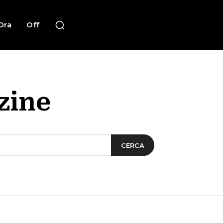
Ora
Off
zine
CERCA