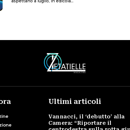
aspettano a luglio, in edicola...
ora
Ultimi articoli
zine
Vannacci, il ‘debutto’ alla
Camera: “Riportare il
zione
centrodestra sulla rotta gi