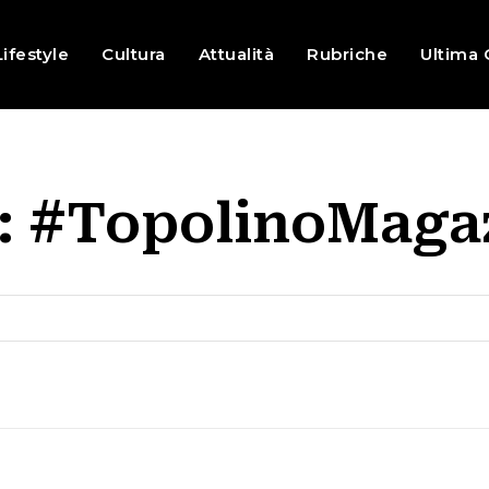
Lifestyle
Cultura
Attualità
Rubriche
Ultima 
:
#TopolinoMaga