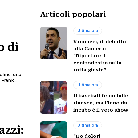
Articoli popolari
Ultima ora
Vannacci, il ‘debutto’
o di
alla Camera:
“Riportare il
centrodestra sulla
rotta giusta”
no: una
 Frank...
Ultima ora
Il baseball femminile
rinasce, ma l’inno da
incubo è il vero show
Ultima ora
azzi:
“Ho dolori