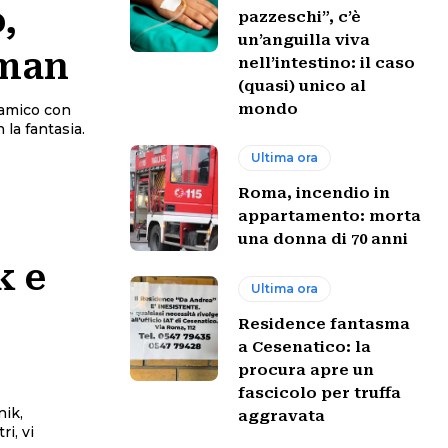
,
pazzeschi”, c’è
un’anguilla viva
rman
nell’intestino: il caso
(quasi) unico al
mondo
r amico con
 la fantasia.
Ultima ora
Roma, incendio in
appartamento: morta
una donna di 70 anni
k e
Ultima ora
Residence fantasma
a Cesenatico: la
procura apre un
fascicolo per truffa
nik,
aggravata
i, vi