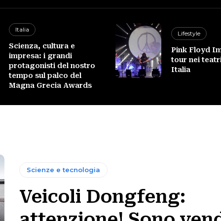
Italia
Lifestyle
Scienza, cultura e
Pink Floyd I
impresa: i grandi
tour nei teatri
protagonisti del nostro
Italia
tempo sul palco del
Magna Grecia Awards
Scienze e tecnologia
Veicoli Dongfeng:
attenzione! Sono ven