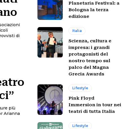
Planetaria Festival: a
iano
Bologna la terza
edizione
sociazioni
Italia
ovvisti di
Scienza, cultura e
impresa: i grandi
protagonisti del
nostro tempo sul
palco del Magna
Grecia Awards
eatro
Lifestyle
ci”
Pink Floyd
Immersion in tour nei
gure più
teatri di tutta Italia
or Arianna
Lifestyle