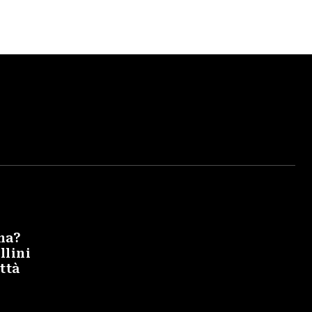
na?
llini
ittà