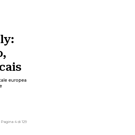
ly:
o,
cais
itale europea
e
Pagina 4 di 129