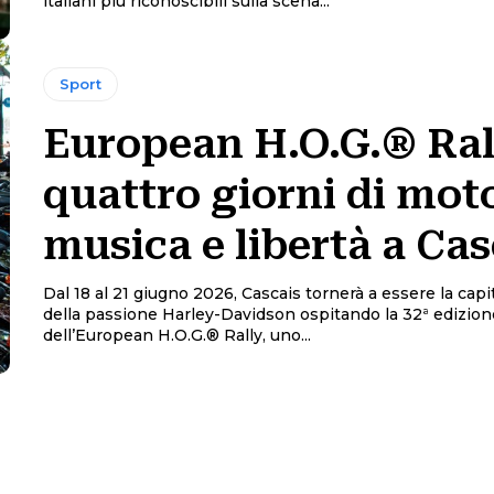
italiani più riconoscibili sulla scena...
Sport
European H.O.G.® Ral
quattro giorni di mot
musica e libertà a Cas
Dal 18 al 21 giugno 2026, Cascais tornerà a essere la cap
della passione Harley-Davidson ospitando la 32ª edizion
dell’European H.O.G.® Rally, uno...