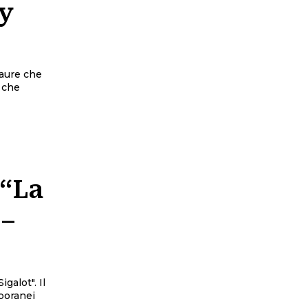
y
paure che
i che
 “La
 –
galot". Il
poranei