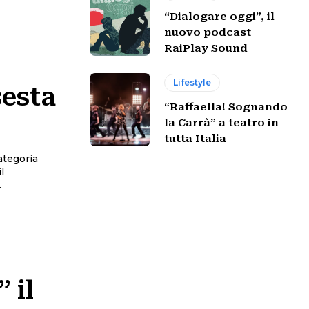
“Dialogare oggi”, il
nuovo podcast
RaiPlay Sound
Lifestyle
sesta
“Raffaella! Sognando
la Carrà” a teatro in
tutta Italia
ategoria
l
.
 il