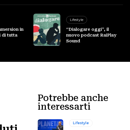
Lifestyle
mmersion in
“Dialogare oggi”, il
 di tutta
nuovo podcast RaiPlay
Sound
Potrebbe anche
interessarti
Lifestyle
duti