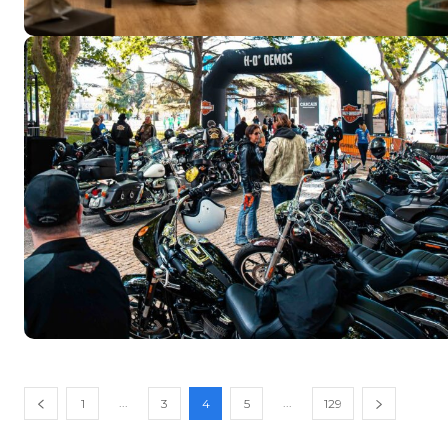
...
...
1
3
4
5
129