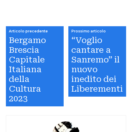
Articolo precedente
Prossimo articolo
Bergamo
“Voglio
Brescia
cantare a
Capitale
Sanremo” il
Italiana
nuovo
della
inedito dei
Cultura
Liberementi
2023