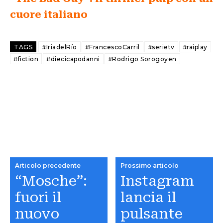
cuore italiano
TAGS
#IriadelRío
#FrancescoCarril
#serietv
#raiplay
#fiction
#diecicapodanni
#Rodrigo Sorogoyen
Articolo precedente
Prossimo articolo
“Mosche”:
Instagram
fuori il
lancia il
nuovo
pulsante