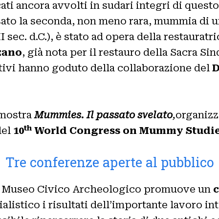
i ancora avvolti in sudari integri di questo
sato la seconda, non meno rara, mummia di u
 sec. d.C.), è stato ad opera della restauratri
zano
, già nota per il restauro della Sacra Si
ativi hanno goduto della collaborazione del
D
 mostra
Mummies. Il passato svelato
,
organizz
th
del
10
World Congress on Mummy Studi
Tre conferenze aperte al pubblico
 il Museo Civico Archeologico promuove un
c
alistico i risultati dell’importante lavoro 