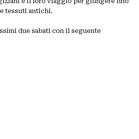
giziani e il loro viaggio per giungere fino
e tessuti antichi.
ossimi due sabati con il seguente