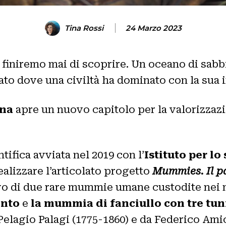
Tina Rossi
24 Marzo 2023
 finiremo mai di scoprire. Un oceano di sabbi
to dove una civiltà ha dominato con la sua in
gna
apre un nuovo capitolo per la valorizzazi
tifica avviata nel 2019 con l’
Istituto per l
realizzare l’articolato progetto
Mummies. Il p
vo di due rare mummie umane custodite nei m
into
e
la mummia di fanciullo con tre tun
Pelagio Palagi (1775-1860) e da Federico Amic