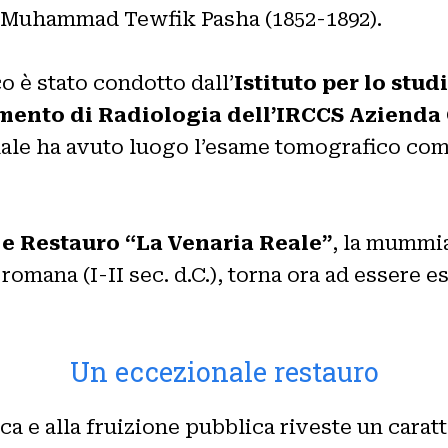
ve Muhammad Tewfik Pasha (1852-1892).
 è stato condotto dall’
Istituto per lo stu
mento di Radiologia dell’IRCCS Azienda 
uale ha avuto luogo l’esame tomografico compu
e Restauro “La Venaria Reale”
, la mummia
omana (I-II sec. d.C.), torna ora ad essere 
Un eccezionale restauro
ica e alla fruizione pubblica riveste un carat