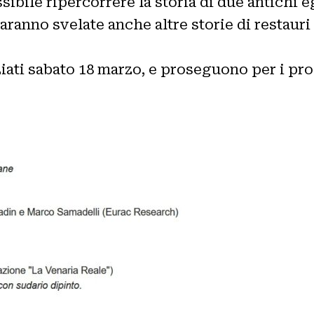
sibile ripercorrere la storia di due antichi e
saranno svelate anche altre storie di restauri 
iziati sabato 18 marzo, e proseguono per i pr