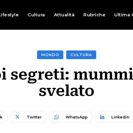
Lifestyle
Cultura
Attualità
Rubriche
Ultima 
MONDO
CULTURA
oi segreti: mummi
svelato
k
Twitter
WhatsApp
Linkedin