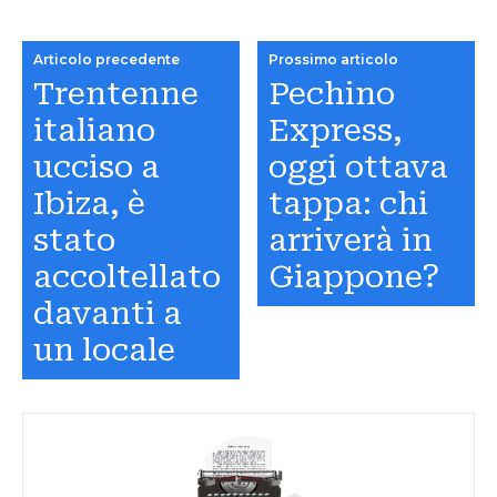
Articolo precedente
Prossimo articolo
Trentenne
Pechino
italiano
Express,
ucciso a
oggi ottava
Ibiza, è
tappa: chi
stato
arriverà in
accoltellato
Giappone?
davanti a
un locale