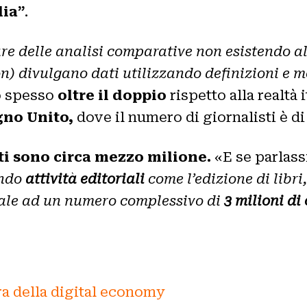
ia”
.
are delle analisi comparative non esistendo al
e non) divulgano dati utilizzando definizioni e
to spesso
oltre il doppio
rispetto alla realtà 
gno Unito,
dove il numero di giornalisti è d
ti sono circa mezzo milione.
«E se parlass
endo
attività editoriali
come l’edizione di libri
tale ad un numero complessivo di
3 milioni di
era della digital economy