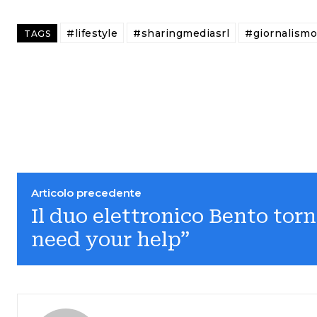
#lifestyle
#sharingmediasrl
#giornalismo
TAGS
Articolo precedente
Il duo elettronico Bento torn
need your help”