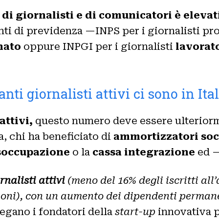
 di giornalisti e di comunicatori è eleva
 enti di previdenza —INPS per i giornalisti pro
nato
oppure INPGI per i giornalisti
lavorat
nti giornalisti attivi ci sono in Ita
attivi,
questo numero deve essere ulteriorm
a, chi ha beneficiato di
ammortizzatori soc
soccupazione
o la
cassa integrazione
ed —
rnalisti attivi
(meno del 16% degli iscritti all
lioni), con un aumento dei dipendenti permane
egano i fondatori della
start-up
innovativa p