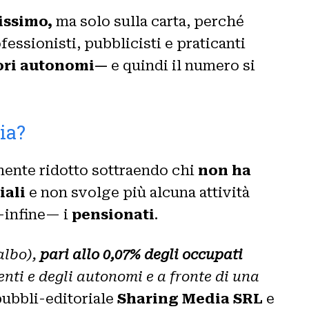
tissimo,
ma solo sulla carta, perché
fessionisti, pubblicisti e praticanti
ori autonomi—
e quindi il numero si
lia?
ente ridotto sottraendo chi
non ha
iali
e non svolge più alcuna attività
infine— i
pensionati
.
’albo),
pari allo 0,07% degli occupati
nti e degli autonomi e a fronte di una
ubbli-editoriale
Sharing Media SRL
e