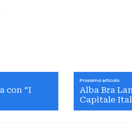
Prossimo articolo
a con “I
Alba Bra La
Capitale Ita