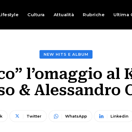
Lifestyle
Cultura
Attualità
Rubriche
Ultima 
NEW HITS E ALBUM
co” l’omaggio al
so & Alessandro C
k
Twitter
WhatsApp
Linkedin