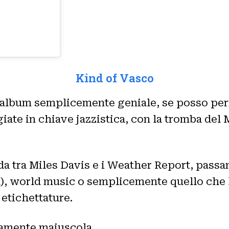
Kind of Vasco
 Un album semplicemente geniale, se posso p
giate in chiave jazzistica, con la tromba del
 tra Miles Davis e i Weather Report, passan
a), world music o semplicemente quello che l
 etichettature.
samente maiuscola.