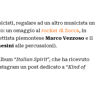
cisti, regalare ad un altro musicista un
to: un omaggio al
rocker di Zocca
, in
bettista piemontese
Marco Vezzoso
e il
hesini
alle percussioni).
’album “
Italian Spirit
”, che ha ricevuto
nstagram un post dedicato a “
Kind of