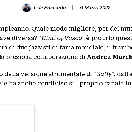
Lele Boccardo
31 Marzo 2022
mpleanno. Quale modo migliore, per dei musi
iave diversa? “
Kind of Vasco
” è proprio ques
a di due jazzisti di fama mondiale, il trom
la preziosa collaborazione di
Andrea Marc
o della versione strumentale di “
Sally
”, dall
ale ha anche condiviso sul proprio canale I