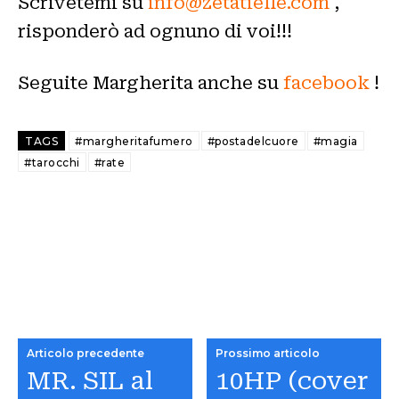
Scrivetemi su
info@zetatielle.com
,
risponderò ad ognuno di voi!!!
Seguite Margherita anche su
facebook
!
TAGS
#margheritafumero
#postadelcuore
#magia
#tarocchi
#rate
Articolo precedente
Prossimo articolo
MR. SIL al
10HP (cover