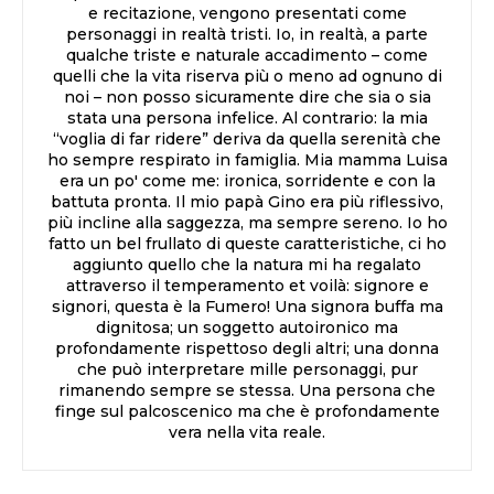
e recitazione, vengono presentati come
personaggi in realtà tristi. Io, in realtà, a parte
qualche triste e naturale accadimento – come
quelli che la vita riserva più o meno ad ognuno di
noi – non posso sicuramente dire che sia o sia
stata una persona infelice. Al contrario: la mia
“voglia di far ridere” deriva da quella serenità che
ho sempre respirato in famiglia. Mia mamma Luisa
era un po' come me: ironica, sorridente e con la
battuta pronta. Il mio papà Gino era più riflessivo,
più incline alla saggezza, ma sempre sereno. Io ho
fatto un bel frullato di queste caratteristiche, ci ho
aggiunto quello che la natura mi ha regalato
attraverso il temperamento et voilà: signore e
signori, questa è la Fumero! Una signora buffa ma
dignitosa; un soggetto autoironico ma
profondamente rispettoso degli altri; una donna
che può interpretare mille personaggi, pur
rimanendo sempre se stessa. Una persona che
finge sul palcoscenico ma che è profondamente
vera nella vita reale.