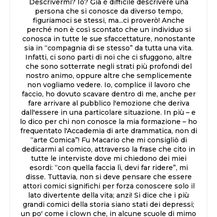
Descrivermi? Io? Già è difficile descrivere una
persona che si conosce da diverso tempo,
figuriamoci se stessi, ma...ci proverò! Anche
perché non è così scontato che un individuo si
conosca in tutte le sue sfaccettature, nonostante
sia in “compagnia di se stesso” da tutta una vita.
Infatti, ci sono parti di noi che ci sfuggono, altre
che sono sotterrate negli strati più profondi del
nostro animo, oppure altre che semplicemente
non vogliamo vedere. Io, complice il lavoro che
faccio, ho dovuto scavare dentro di me, anche per
fare arrivare al pubblico l'emozione che deriva
dall'essere in una particolare situazione. In più – e
lo dico per chi non conosce la mia formazione – ho
frequentato l'Accademia di arte drammatica, non di
“arte Comica”! Fu Macario che mi consigliò di
dedicarmi al comico, attraverso la frase che cito in
tutte le interviste dove mi chiedono dei miei
esordi: “con quella faccia lì, devi far ridere”, mi
disse. Tuttavia, non si deve pensare che essere
attori comici significhi per forza conoscere solo il
lato divertente della vita; anzi! Si dice che i più
grandi comici della storia siano stati dei depressi;
un po' come i clown che, in alcune scuole di mimo