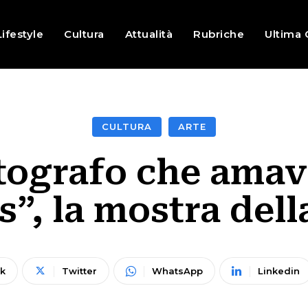
Lifestyle
Cultura
Attualità
Rubriche
Ultima 
CULTURA
ARTE
tografo che amav
”, la mostra del
k
Twitter
WhatsApp
Linkedin