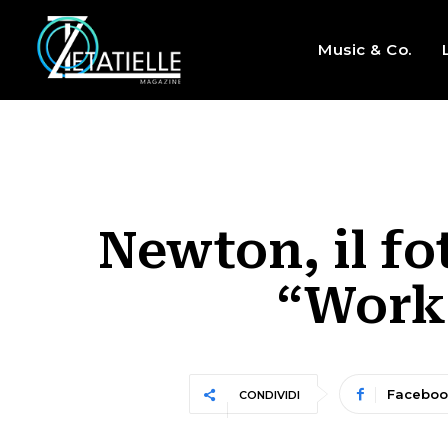
Music & Co.
Newton, il fo
“Works
Faceboo
CONDIVIDI