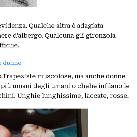
 evidenza. Qualche altra è adagiata
mere d’albergo. Qualcuna gli gironzola
ffiche.
re donne
ino.Trapeziste muscolose, ma anche donne
i più umani degli umani o chehe infilano le
chini. Unghie lunghissime, laccate, rosse.