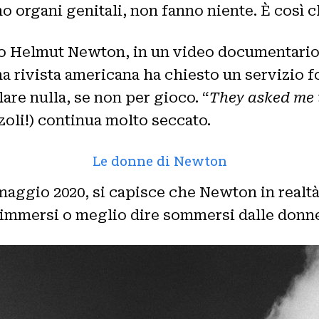
organi genitali, non fanno niente. È così c
o Helmut Newton, in un video documentario g
na rivista americana ha chiesto un servizio 
are nulla, se non per gioco. “
They asked me t
zoli!) continua molto seccato.
Le donne di Newton
 3 maggio 2020, si capisce che Newton in real
o immersi o meglio dire sommersi dalle donn