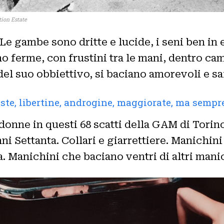
ion Estate
 Le gambe sono dritte e lucide, i seni ben in
o ferme, con frustini tra le mani, dentro ca
del suo obbiettivo, si baciano amorevoli e sa
ste, libertine, androgine, maggiorate, ma semp
 donne in questi 68 scatti della GAM di Tor
nni Settanta. Collari e giarrettiere. Manichin
a. Manichini che baciano ventri di altri mani