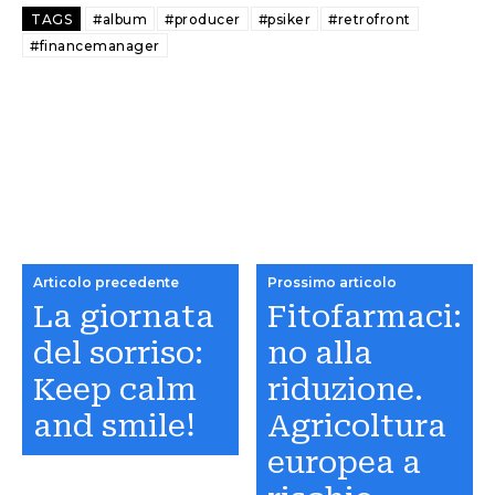
TAGS
#album
#producer
#psiker
#retrofront
#financemanager
Articolo precedente
Prossimo articolo
La giornata
Fitofarmaci:
del sorriso:
no alla
Keep calm
riduzione.
and smile!
Agricoltura
europea a