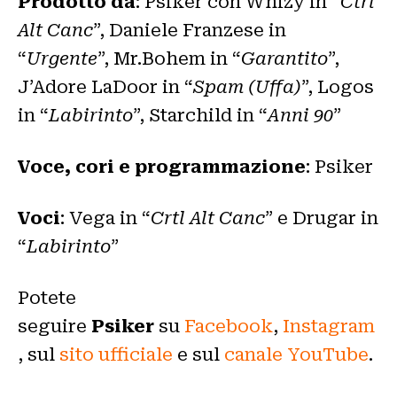
Prodotto da
: Psiker con Whizy in “
Ctrl
Alt Canc
”, Daniele Franzese in
“
Urgente
”, Mr.Bohem in “
Garantito
”,
J’Adore LaDoor in “
Spam (Uffa)
”, Logos
in “
Labirinto
”, Starchild in “
Anni 90
”
Voce, cori e programmazione
: Psiker
Voci
: Vega in “
Crtl Alt Canc
” e Drugar in
“
Labirinto
”
Potete
seguire
Psiker
su
Facebook
,
Instagram
, sul
sito ufficiale
e sul
canale YouTube
.