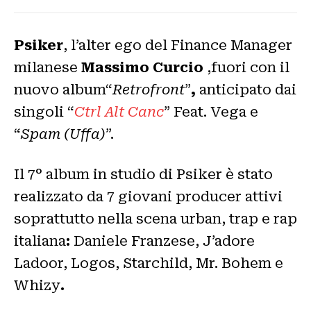
Psiker
, l’alter ego del Finance Manager
milanese
Massimo Curcio
,fuori con il
nuovo album“
Retrofront
”
,
anticipato dai
singoli “
Ctrl Alt Canc
” Feat. Vega e
“
Spam (Uffa)
”.
Il 7° album in studio di Psiker è stato
realizzato da 7 giovani producer attivi
soprattutto nella scena urban, trap e rap
italiana
:
Daniele Franzese, J’adore
Ladoor, Logos, Starchild, Mr. Bohem e
Whizy
.