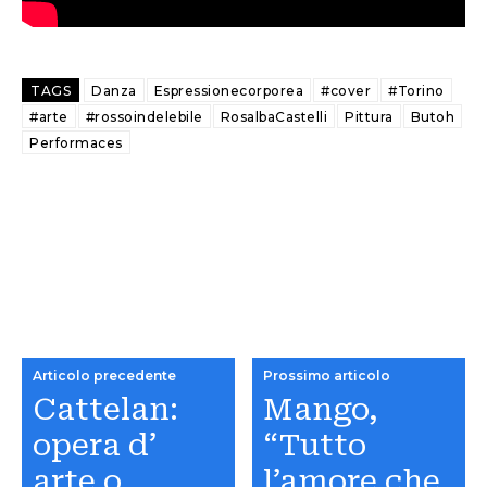
TAGS
Danza
Espressionecorporea
#cover
#Torino
#arte
#rossoindelebile
RosalbaCastelli
Pittura
Butoh
Performaces
Articolo precedente
Prossimo articolo
Cattelan:
Mango,
opera d’
“Tutto
arte o
l’amore che