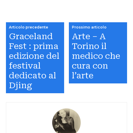
Articolo precedente
Prossimo articolo
Graceland
Arte – A
Fest : prima
Torino il
edizione del
medico che
festival
cura con
dedicato al
l’arte
Djing