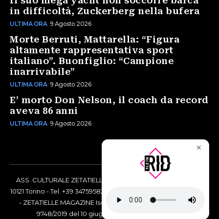
Il suo mega yacht non soccorre barca
in difficoltà, Zuckerberg nella bufera
ULTIMA ORA
9 Agosto 2026
Morte Berruti, Mattarella: “Figura
altamente rappresentativa sport
italiano”. Buonfiglio: “Campione
inarrivabile”
ULTIMA ORA
9 Agosto 2026
E’ morto Don Nelson, il coach da record
aveva 86 anni
ULTIMA ORA
9 Agosto 2026
✕
ASS. CULTURALE ZETATIELLE OFF via Vittorio Amedeo II, 21 -
10121 Torino - Tel. +39 3475958238 - Codice Fiscale 97883690014
- ZETATIELLE MAGAZINE Iscrizione al Tribunale di Torino n°
9748/2019 del 10 giugno 2019 - RG n. 16073/2019