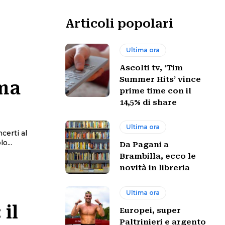
Articoli popolari
Ultima ora
Ascolti tv, ‘Tim
Summer Hits’ vince
ima
prime time con il
14,5% di share
Ultima ora
ncerti al
o...
Da Pagani a
Brambilla, ecco le
novità in libreria
Ultima ora
il
Europei, super
Paltrinieri e argento