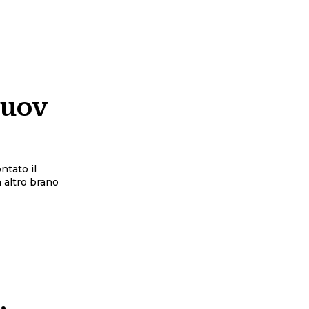
nuov
tato il
 altro brano