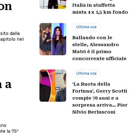
con
Italia in staffetta
mista 4 x 1,5 km fondo
Ultima ora
sito dalla
Ballando con le
stelle, Alessandro
Matri è il primo
concorrente ufficiale
Ultima ora
 a
‘La Ruota della
Fortuna’, Gerry Scotti
compie 70 anni e a
sorpresa arriva… Pier
Silvio Berlusconi
ano
te la 75ª