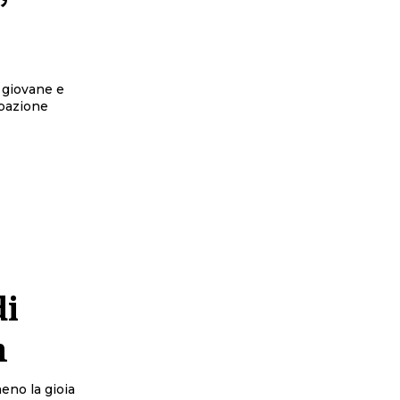
”
a giovane e
ipazione
di
m
eno la gioia