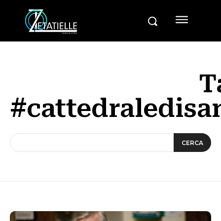
T
#cattedraledisa
CERCA