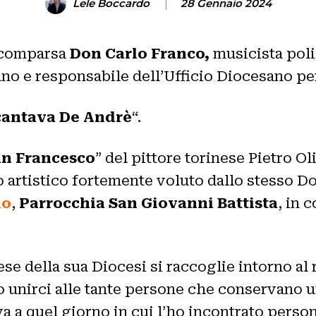
Lele Boccardo
28 Gennaio 2024
 scomparsa
Don Carlo Franco,
musicista poli
ano e responsabile dell’Ufficio Diocesano per
 cantava De Andrè
“.
San Francesco
” del pittore torinese Pietro O
 artistico fortemente voluto dallo stesso Do
no
,
Parrocchia San Giovanni Battista
, in 
nese della sua Diocesi si raccoglie intorno al
o unirci alle tante persone che conservano 
va a quel giorno in cui l’ho incontrato perso