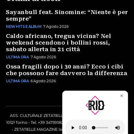
Sayanbull feat. Sinomine: “Niente è per
sempre”
NEW HITS E ALBUM
7 Agosto 2026
Caldo africano, tregua vicina? Nel
weekend scendono i bollini rossi,
sabato allerta in 21 città
ULTIMA ORA
7 Agosto 2026
Ossa fragili dopo i 30 anni? Ecco i cibi
che possono fare davvero la differenza
ULTIMA ORA
6 Agosto 2026
✕
ASS. CULTURALE ZETATIELLE OFF via Vittorio Amedeo II, 21 -
10121 Torino - Tel. +39 3475958238 - Codice Fiscale 97883690014
- ZETATIELLE MAGAZINE Iscrizione al Tribunale di Torino n°