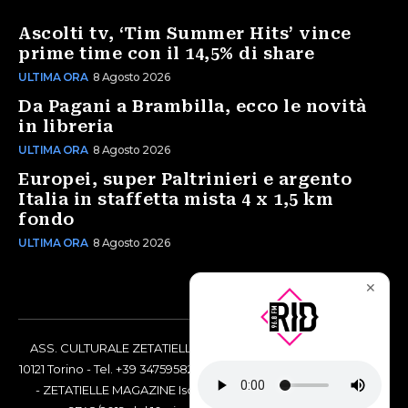
Ascolti tv, ‘Tim Summer Hits’ vince
prime time con il 14,5% di share
ULTIMA ORA
8 Agosto 2026
Da Pagani a Brambilla, ecco le novità
in libreria
ULTIMA ORA
8 Agosto 2026
Europei, super Paltrinieri e argento
Italia in staffetta mista 4 x 1,5 km
fondo
ULTIMA ORA
8 Agosto 2026
✕
ASS. CULTURALE ZETATIELLE OFF via Vittorio Amedeo II, 21 -
10121 Torino - Tel. +39 3475958238 - Codice Fiscale 97883690014
- ZETATIELLE MAGAZINE Iscrizione al Tribunale di Torino n°