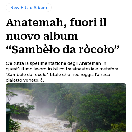
New Hits e Album
Anatemah, fuori il
nuovo album
“Sambèło da ròcoło”
C’è tutta la sperimentazione degli Anatemah in
quest’ultimo lavoro in bilico tra sinestesia e metafora.
"Sambèło da ròcoło", titolo che riecheggia l’antico
dialetto veneto, è...