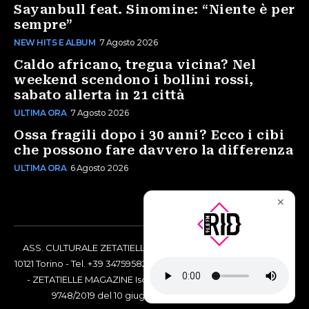
Sayanbull feat. Sinomine: “Niente è per
sempre”
NEW HITS E ALBUM
7 Agosto 2026
Caldo africano, tregua vicina? Nel
weekend scendono i bollini rossi,
sabato allerta in 21 città
ULTIMA ORA
7 Agosto 2026
Ossa fragili dopo i 30 anni? Ecco i cibi
che possono fare davvero la differenza
ULTIMA ORA
6 Agosto 2026
✕
ASS. CULTURALE ZETATIELLE OFF via Vittorio Amedeo II, 21 -
10121 Torino - Tel. +39 3475958238 - Codice Fiscale 97883690014
- ZETATIELLE MAGAZINE Iscrizione al Tribunale di Torino n°
9748/2019 del 10 giugno 2019 - RG n. 16073/2019