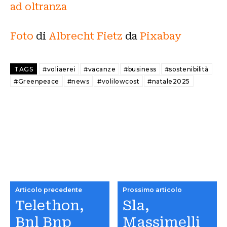
ad oltranza
Foto
di
Albrecht Fietz
da
Pixabay
TAGS
#voliaerei
#vacanze
#business
#sostenibilità
#Greenpeace
#news
#volilowcost
#natale2025
Articolo precedente
Prossimo articolo
Telethon,
Sla,
Bnl Bnp
Massimelli