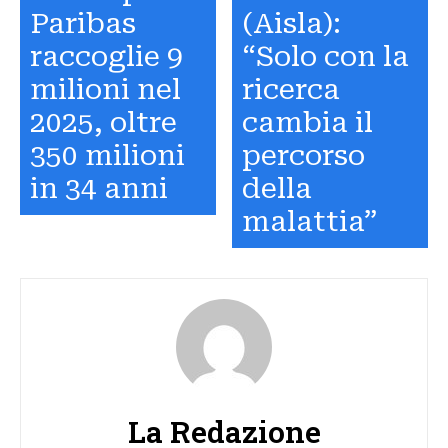
Paribas
(Aisla):
raccoglie 9
“Solo con la
milioni nel
ricerca
2025, oltre
cambia il
350 milioni
percorso
in 34 anni
della
malattia”
La Redazione