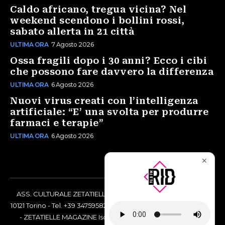
Caldo africano, tregua vicina? Nel
weekend scendono i bollini rossi,
sabato allerta in 21 città
ULTIMA ORA
7 Agosto 2026
Ossa fragili dopo i 30 anni? Ecco i cibi
che possono fare davvero la differenza
ULTIMA ORA
6 Agosto 2026
Nuovi virus creati con l’intelligenza
artificiale: “E’ una svolta per produrre
farmaci e terapie”
ULTIMA ORA
6 Agosto 2026
✕
ASS. CULTURALE ZETATIELLE OFF via Vittorio Amedeo II, 21 -
10121 Torino - Tel. +39 3475958238 - Codice Fiscale 97883690014
- ZETATIELLE MAGAZINE Iscrizione al Tribunale di Torino n°