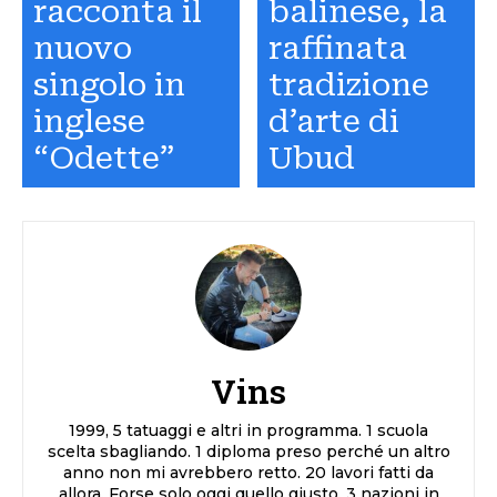
racconta il
balinese, la
nuovo
raffinata
singolo in
tradizione
inglese
d’arte di
“Odette”
Ubud
Vins
1999, 5 tatuaggi e altri in programma. 1 scuola
scelta sbagliando. 1 diploma preso perché un altro
anno non mi avrebbero retto. 20 lavori fatti da
allora. Forse solo oggi quello giusto. 3 nazioni in