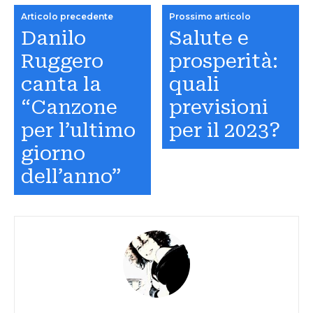
Articolo precedente
Prossimo articolo
Danilo
Salute e
Ruggero
prosperità:
canta la
quali
“Canzone
previsioni
per l’ultimo
per il 2023?
giorno
dell’anno”