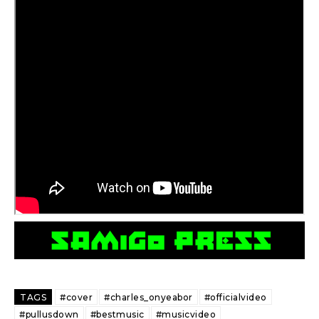
TAGS
#cover
#charles_onyeabor
#officialvideo
#pullusdown
#bestmusic
#musicvideo