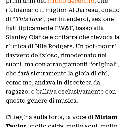
primi anni del
mitico decennio
, che
richiamano il miglior Al Jarreau, quello
di “
This time
”, per intenderci, sezione
fiati tipicamente EW&F, basso alla
Stanley Clarke e chitarra che rievoca la
ritmica di Nile Rodgers. Un pot-pourri
davvero delizioso, rimodernato nei
suoni, ma con arrangiamenti “original”,
che farà sicuramente la gioia di chi,
come me, andava in discoteca da
ragazzo, e ballava esclusivamente con
questo genere di musica.
Ciliegina sulla torta, la voce di
Miriam
Taylor
, molto calda, molto soul, molto