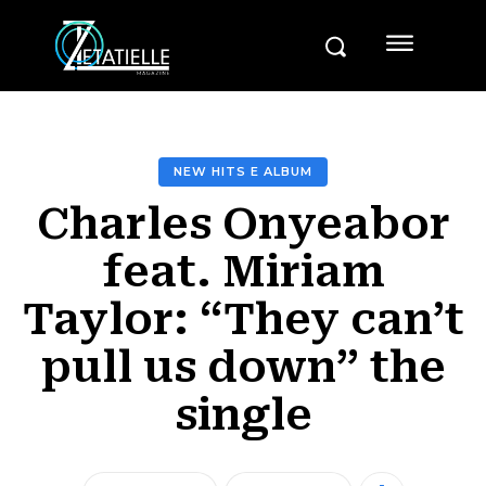
NEW HITS E ALBUM
Charles Onyeabor
feat. Miriam
Taylor: “They can’t
pull us down” the
single