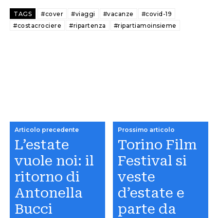
TAGS
#cover
#viaggi
#vacanze
#covid-19
#costacrociere
#ripartenza
#ripartiamoinsieme
Articolo precedente
Prossimo articolo
L’estate
Torino Film
vuole noi: il
Festival si
ritorno di
veste
Antonella
d’estate e
Bucci
parte da