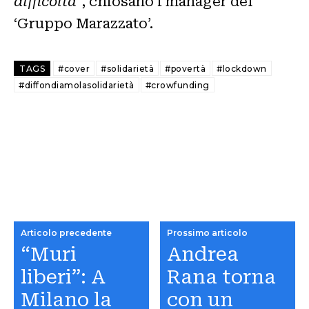
difficoltà
”, chiosano i manager del
‘Gruppo Marazzato’.
TAGS
#cover
#solidarietà
#povertà
#lockdown
#diffondiamolasolidarietà
#crowfunding
Articolo precedente
Prossimo articolo
“Muri
Andrea
liberi”: A
Rana torna
Milano la
con un