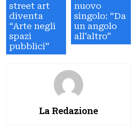
street art
nuovo
diventa
singolo: “Da
“Arte negli
un angolo
spazi
all’altro”
pubblici”
La Redazione