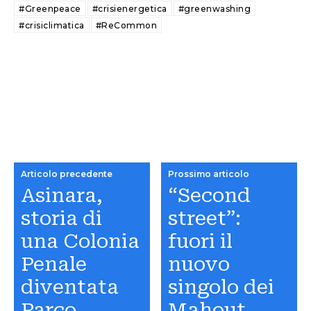
#Greenpeace
#crisienergetica
#greenwashing
#crisiclimatica
#ReCommon
Articolo precedente
Prossimo articolo
Asinara,
“Second
storia di
street”:
una Colonia
fuori il
Penale
nuovo
diventata
singolo dei
Parco
Mahout