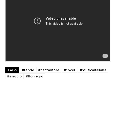
TAGS
#tende
#cantautore
#cover
#musicaitaliana
#singolo
#florilegio