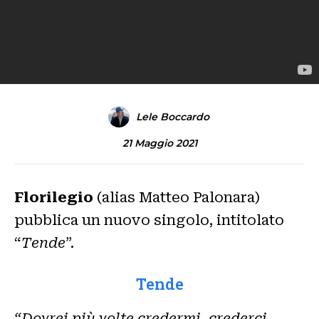
Lele Boccardo
21 Maggio 2021
Florilegio
(alias Matteo Palonara)
pubblica un nuovo singolo, intitolato
“
Tende
”.
Tende
“Dovrei più volte credermi, crederci,