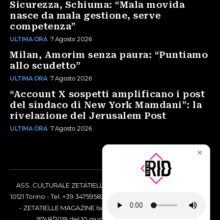
Sicurezza, Schiuma: “Mala movida
nasce da mala gestione, serve
competenza”
ULTIMA ORA
7 Agosto 2026
Milan, Amorim senza paura: “Puntiamo
allo scudetto”
ULTIMA ORA
7 Agosto 2026
“Account X sospetti amplificano i post
del sindaco di New York Mamdani”: la
rivelazione del Jerusalem Post
ULTIMA ORA
7 Agosto 2026
✕
ASS. CULTURALE ZETATIELLE OFF via Vittorio Amedeo II, 21 -
10121 Torino - Tel. +39 3475958238 - Codice Fiscale 97883690014
- ZETATIELLE MAGAZINE Iscrizione al Tribunale di Torino n°
9748/2019 del 10 giugno 2019 - RG n. 16073/2019