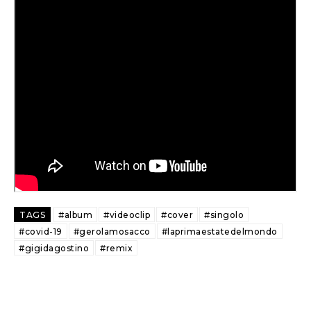
TAGS
#album
#videoclip
#cover
#singolo
#covid-19
#gerolamosacco
#laprimaestatedelmondo
#gigidagostino
#remix