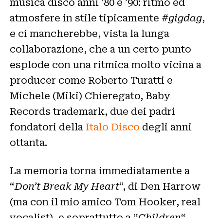
musica disco anni ’80 e ’90: ritmo ed
atmosfere in stile tipicamente
#gigdag
,
e ci mancherebbe, vista la lunga
collaborazione, che a un certo punto
esplode con una ritmica molto vicina a
producer come Roberto Turatti e
Michele (Miki) Chieregato, Baby
Records trademark, due dei padri
fondatori della
Italo Disco
degli anni
ottanta.
La memoria torna immediatamente a
“
Don’t Break My Heart
”, di Den Harrow
(ma con il mio amico Tom Hooker, real
vocalist), e soprattutto a “
Children
“,