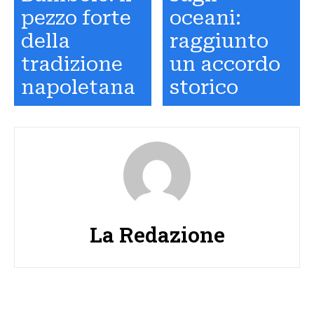
pezzo forte
oceani:
della
raggiunto
tradizione
un accordo
napoletana
storico
La Redazione