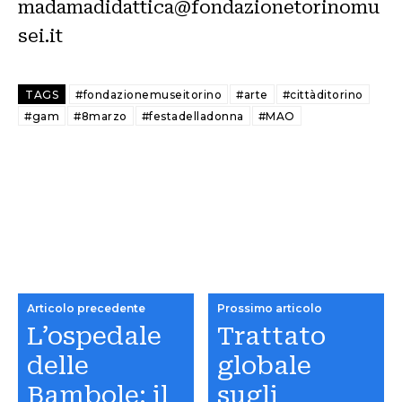
madamadidattica@fondazionetorinomu
sei.it
TAGS
#fondazionemuseitorino
#arte
#cittàditorino
#gam
#8marzo
#festadelladonna
#MAO
Articolo precedente
Prossimo articolo
L’ospedale
Trattato
delle
globale
Bambole: il
sugli