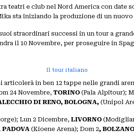
 tra teatri e club nel Nord America con date
Mika sta iniziando la produzione di un nuovo
uoi straordinari successi in un tour a grand
dra il 10 Novembre, per proseguire in Spagna
Il tour italiano
i articolerà in ben 12 tappe nelle grandi aren
. Dom 24 Novembre,
TORINO
(Pala Alpitour); M
LECCHIO DI RENO, BOLOGNA,
(Unipol Are
orge); Lun 2 Dicembre,
LIVORNO
(Modiglian
,
PADOVA
(Kioene Arena); Dom 2
, BOLZAN