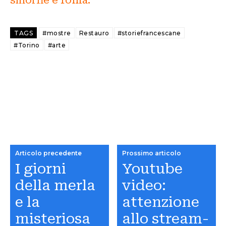
TAGS
#mostre
Restauro
#storiefrancescane
#Torino
#arte
Articolo precedente
Prossimo articolo
I giorni
Youtube
della merla
video:
e la
attenzione
misteriosa
allo stream-