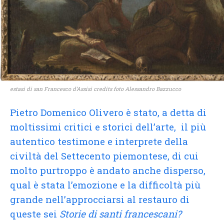
estasi di san Francesco d’Assisi credits foto Alessandro Bazzucco
Pietro Domenico Olivero è stato, a detta di
moltissimi critici e storici dell’arte, il più
autentico testimone e interprete della
civiltà del Settecento piemontese, di cui
molto purtroppo è andato anche disperso,
qual è stata l’emozione e la difficoltà più
grande nell’approcciarsi al restauro di
queste sei
Storie di santi francescani?