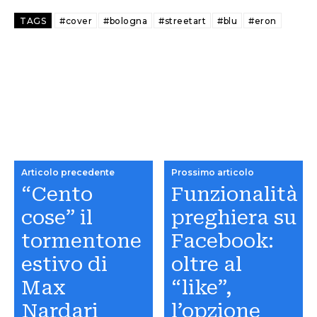
TAGS
#cover
#bologna
#streetart
#blu
#eron
Articolo precedente
Prossimo articolo
“Cento
Funzionalità
cose” il
preghiera su
tormentone
Facebook:
estivo di
oltre al
Max
“like”,
Nardari
l’opzione