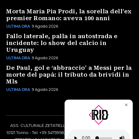
Morta Maria Pia Prodi, la sorella dell’ex
premier Romano: aveva 100 anni
ULTIMA ORA
9 Agosto 2026
Fallo laterale, palla in autostrada e
incidente: lo show del calcio in
Uruguay
ULTIMA ORA
9 Agosto 2026
De Paul, gol e ‘abbraccio’ a Messi per la
morte del papà: il tributo da brividi in
Mls
ULTIMA ORA
9 Agosto 2026
✕
ASS. CULTURALE ZETATIELLE OFF via Vittorio Amedeo II, 21 -
10121 Torino - Tel. +39 3475958238 - Codice Fiscale 97883690014