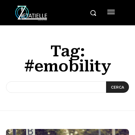
Tag:
#emobility
CERCA