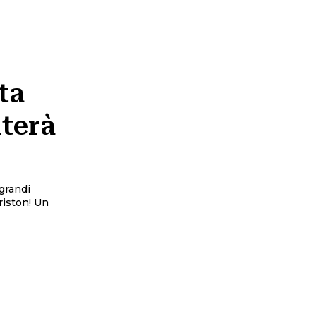
ta
nterà
grandi
ston! Un