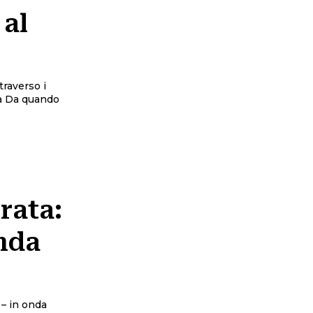
 al
traverso i
do
rata:
nda
 – in onda