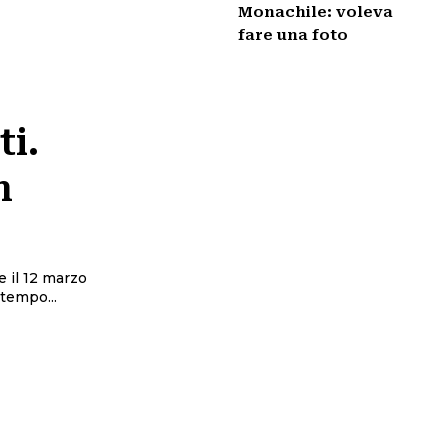
Monachile: voleva
fare una foto
i.
n
e il 12 marzo
ttempo...