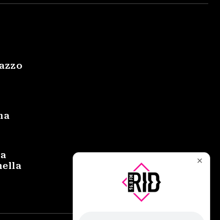
gazzo
na
na
✕
nella