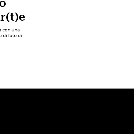
o
r(t)e
fa con una