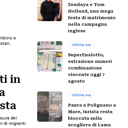
Zendaya e Tom
Holland, una mega
festa di matrimonio
nella campagna
inglese
ambino e
istan,
Ultima ora
SuperEnalotto,
estrazione numeri
combinazione
vincente oggi 7
i in
agosto
a
Ultima ora
osta
Paura a Polignano a
Mare, turista resta
usura dei
bloccata sulla
hi di migranti
scogliera di Lama